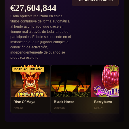
€27,604,844
Cada apuesta realizada en estos
títulos contribuye de forma automática
al fondo acumulado, que crece en
tiempo real a través de toda la red de
participantes. El bote se concede en el
instante en que un jugador cumple la
condición de activación,
independientemente de cuándo se
produzca ese giro.
BOTE ACUMULADO
Rise Of Maya
Black Horse
Berryburst
NetEnt
Wazdan
NetEnt