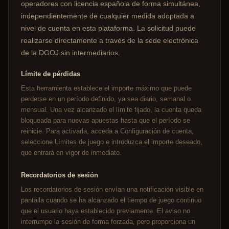
operadores con licencia española de forma simultánea,
independientemente de cualquier medida adoptada a
nivel de cuenta en esta plataforma. La solicitud puede
realizarse directamente a través de la sede electrónica
de la DGOJ sin intermediarios.
Límite de pérdidas
Esta herramienta establece el importe máximo que puede
perderse en un período definido, ya sea diario, semanal o
mensual. Una vez alcanzado el límite fijado, la cuenta queda
bloqueada para nuevas apuestas hasta que el período se
reinicie. Para activarla, acceda a Configuración de cuenta,
seleccione Límites de juego e introduzca el importe deseado,
que entrará en vigor de inmediato.
Recordatorios de sesión
Los recordatorios de sesión envían una notificación visible en
pantalla cuando se ha alcanzado el tiempo de juego continuo
que el usuario haya establecido previamente. El aviso no
interrumpe la sesión de forma forzada, pero proporciona un