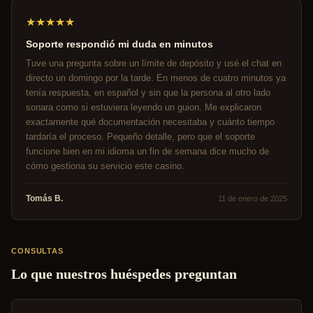
★★★★★
Soporte respondió mi duda en minutos
Tuve una pregunta sobre un límite de depósito y usé el chat en
directo un domingo por la tarde. En menos de cuatro minutos ya
tenía respuesta, en español y sin que la persona al otro lado
sonara como si estuviera leyendo un guion. Me explicaron
exactamente qué documentación necesitaba y cuánto tiempo
tardaría el proceso. Pequeño detalle, pero que el soporte
funcione bien en mi idioma un fin de semana dice mucho de
cómo gestiona su servicio este casino.
Tomás B.
11 de enero de 2025
CONSULTAS
Lo que nuestros huéspedes preguntan