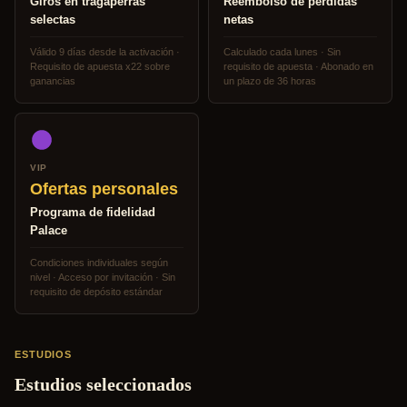
Giros en tragaperras
Reembolso de pérdidas
selectas
netas
Válido 9 días desde la activación ·
Calculado cada lunes · Sin
Requisito de apuesta x22 sobre
requisito de apuesta · Abonado en
ganancias
un plazo de 36 horas
VIP
Ofertas personales
Programa de fidelidad
Palace
Condiciones individuales según
nivel · Acceso por invitación · Sin
requisito de depósito estándar
ESTUDIOS
Estudios seleccionados