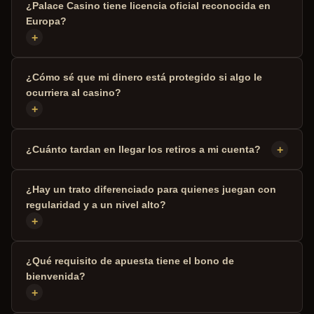
¿Palace Casino tiene licencia oficial reconocida en
Europa?
+
¿Cómo sé que mi dinero está protegido si algo le
ocurriera al casino?
+
+
¿Cuánto tardan en llegar los retiros a mi cuenta?
¿Hay un trato diferenciado para quienes juegan con
regularidad y a un nivel alto?
+
¿Qué requisito de apuesta tiene el bono de
bienvenida?
+