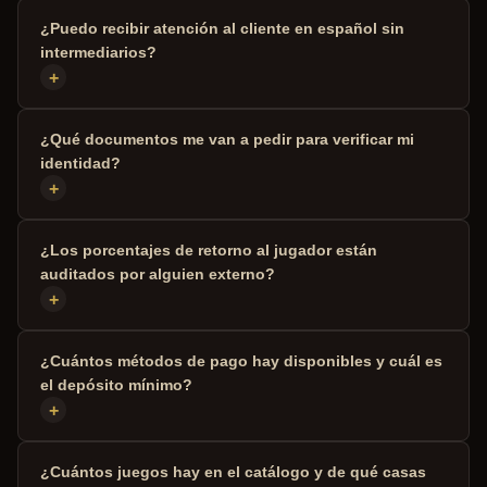
¿Puedo recibir atención al cliente en español sin
intermediarios?
+
¿Qué documentos me van a pedir para verificar mi
identidad?
+
¿Los porcentajes de retorno al jugador están
auditados por alguien externo?
+
¿Cuántos métodos de pago hay disponibles y cuál es
el depósito mínimo?
+
¿Cuántos juegos hay en el catálogo y de qué casas