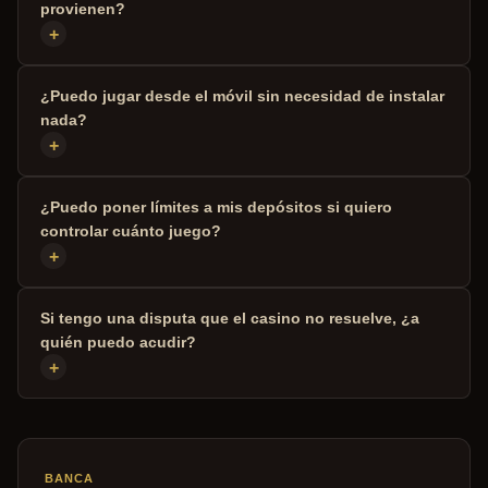
provienen?
+
¿Puedo jugar desde el móvil sin necesidad de instalar
nada?
+
¿Puedo poner límites a mis depósitos si quiero
controlar cuánto juego?
+
Si tengo una disputa que el casino no resuelve, ¿a
quién puedo acudir?
+
BANCA