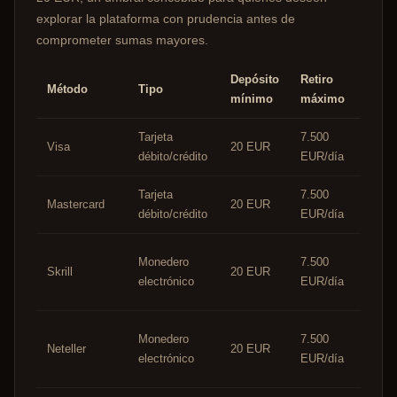
explorar la plataforma con prudencia antes de
comprometer sumas mayores.
Depósito
Retiro
Método
Tipo
Veloc
mínimo
máximo
Tarjeta
7.500
Inmed
Visa
20 EUR
débito/crédito
EUR/día
/ 24-3
Tarjeta
7.500
Inmed
Mastercard
20 EUR
débito/crédito
EUR/día
/ 24-3
Inmed
Monedero
7.500
Skrill
20 EUR
/ hast
electrónico
EUR/día
h
Inmed
Monedero
7.500
Neteller
20 EUR
/ hast
electrónico
EUR/día
h