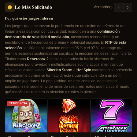
Lo Más Solicitado
‹
›
Ver todos
Por qué estos juegos lideran
Los juegos que encabezan la preferencia en un casino de referencia no
llegan a esa posición por casualidad: responden a una
combinación
demostrada de volatilidad media-alta
, mecánicas reconocibles y un
equilibrio entre frecuencia de premio y potencial máximo. El
RTP de esta
selección
se sitúa habitualmente entre el 95 % y el 97 %, un rango que
permite sesiones sostenidas sin sacrificar la emoción del desenlace incierto.
Títulos como
Reactoonz 2
ilustran la tendencia hacia sistemas de
eliminación por gravedad y multiplicadores acumulativos, mientras que
clásicos revisados como
Siberian Storm
o
Hot Spin
mantienen su presencia
precisamente porque su formato directo sigue satisfaciendo a un perfil
amplio de jugadores. La popularidad, en este contexto, no es moda
pasajera: es el sedimento de miles de sesiones reales que han confirmado
qué mecánicas retienen la atención y cuáles la pierden.
TENDENCIA