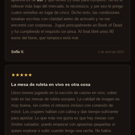
rollover más bajo del mercado, lo reconozco, y por eso le pongo
cuatro estrellas en lugar de cinco. Dicho esto, las condiciones
estaban escritas con claridad antes de activarlo y no me
encontré con sorpresas. Jugué principalmente en Book of Dead
y fui cumpliendo el requisito sin prisa. Al final libré unos 80
euros del bono, que tampoco está mal.
Sofía V.
2 de abril de 2025
★★★★★
La mesa de ruleta en vivo es otra cosa
Llevo meses jugando en la sección de casino en vivo, sobre
todo en las mesas de ruleta europea. La calidad de imagen es
muy buena, sin cortes ni retrasos incluso con conexión de
móvil. Los crupiers hablan con calma y dan tiempo suficiente
para apostar. Lo que más me gusta es que hay mesas con
límites variados: puedo empezar con apuestas pequeñas si
quiero explorar o subir cuando tengo una racha. No había