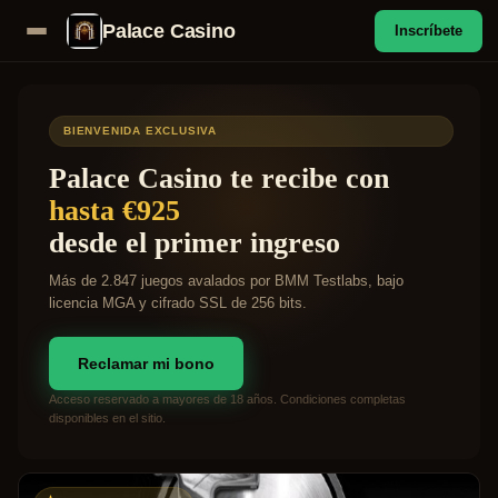
Palace Casino
Inscríbete
BIENVENIDA EXCLUSIVA
Palace Casino te recibe con
hasta €925
desde el primer ingreso
Más de 2.847 juegos avalados por BMM Testlabs, bajo
licencia MGA y cifrado SSL de 256 bits.
Reclamar mi bono
Acceso reservado a mayores de 18 años. Condiciones completas
disponibles en el sitio.