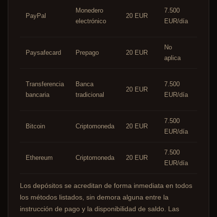
Inmed
Monedero
7.500
PayPal
20 EUR
/ hast
electrónico
EUR/día
h
No
Inmed
Paysafecard
Prepago
20 EUR
aplica
/ -
Inmed
Transferencia
Banca
7.500
20 EUR
/ 3-5 
bancaria
tradicional
EUR/día
hábil
7.500
Inmed
Bitcoin
Criptomoneda
20 EUR
EUR/día
/ 12-2
7.500
Inmed
Ethereum
Criptomoneda
20 EUR
EUR/día
/ 12-2
Los depósitos se acreditan de forma inmediata en todos
los métodos listados, sin demora alguna entre la
instrucción de pago y la disponibilidad de saldo. Las